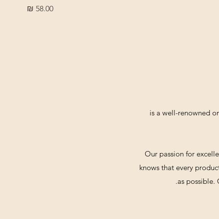
מחיר
is a well-renowned onlin
Our passion for excelle
knows that every product c
as possible. 