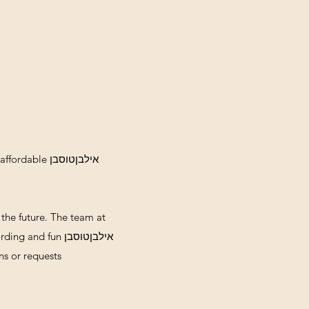
אילבןטוסבן e
 the future. The team at
אילבןטוסבן  fun
s or requests.